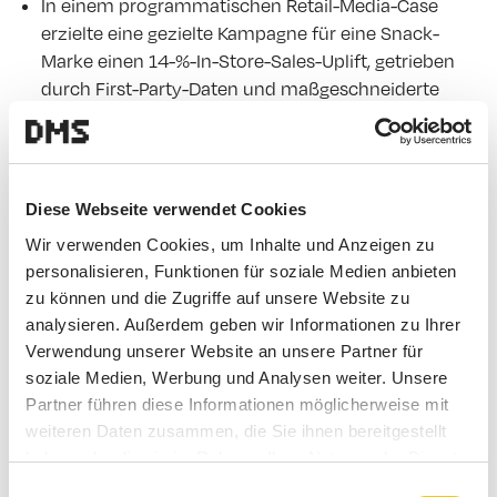
In einem programmatischen Retail-Media-Case
erzielte eine gezielte Kampagne für eine Snack-
Marke einen 14-%-In-Store-Sales-Uplift, getrieben
durch First-Party-Daten und maßgeschneiderte
Botschaften am POS (
Footprints
).
Diese Webseite verwendet Cookies
Wir verwenden Cookies, um Inhalte und Anzeigen zu
„Gut gestaltete In-Store-Audio- und
personalisieren, Funktionen für soziale Medien anbieten
Programmatic-Audio-Kampagnen erzielen
zu können und die Zugriffe auf unsere Website zu
regelmäßig hohe einstellige bis niedrige
analysieren. Außerdem geben wir Informationen zu Ihrer
zweistellige Verkaufssteigerungen – und zeigen
Verwendung unserer Website an unsere Partner für
starke Effekte auf Markenkennzahlen.“
soziale Medien, Werbung und Analysen weiter. Unsere
Partner führen diese Informationen möglicherweise mit
weiteren Daten zusammen, die Sie ihnen bereitgestellt
4. Beispiel-Use-Cases: Wie
haben oder die sie im Rahmen Ihrer Nutzung der Dienste
Händler und Marken smarter
gesammelt haben.
Einwilligungsauswahl