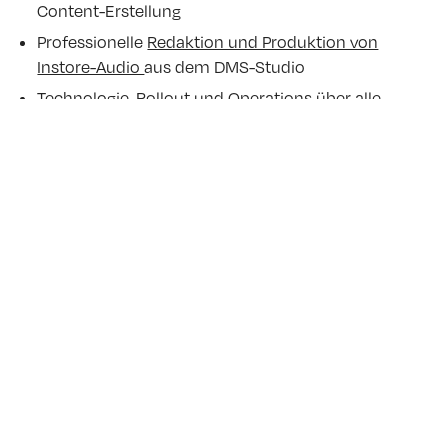
Content-Erstellung
Professionelle
Redaktion und Produktion von
Instore-Audio
aus dem DMS-Studio
Technologie, Rollout und Operations über alle
Standorte
Integration mit Digital Signage und
Retail-Media-
Messung
KPI-getriebene Optimierung und case-study-ready
Reporting
View all
 articles