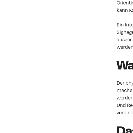
Orient
kann K
Ein Int
Signage
ausges
werden
Wa
Der phy
machen,
werden.
Und Re
verbin
Da