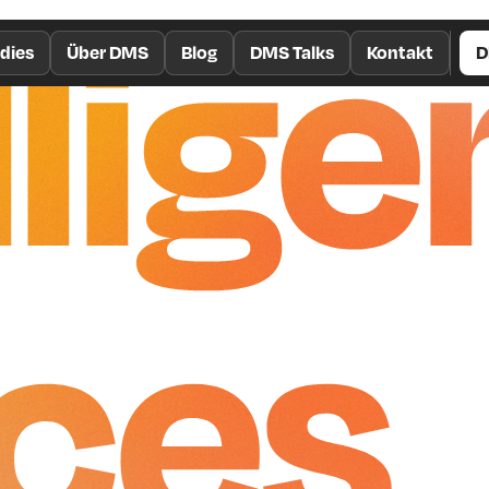
llige
dies
Über DMS
Blog
DMS Talks
Kontakt
D
ces