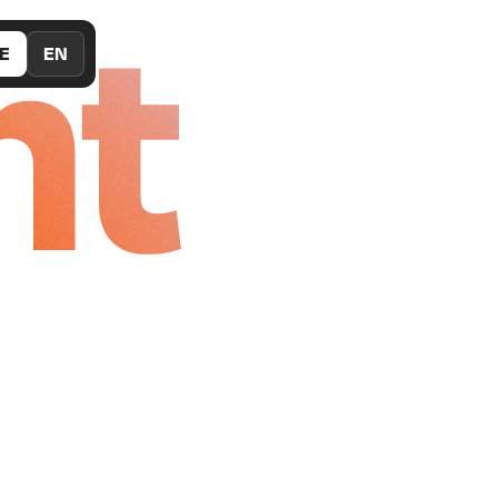
nt
E
EN