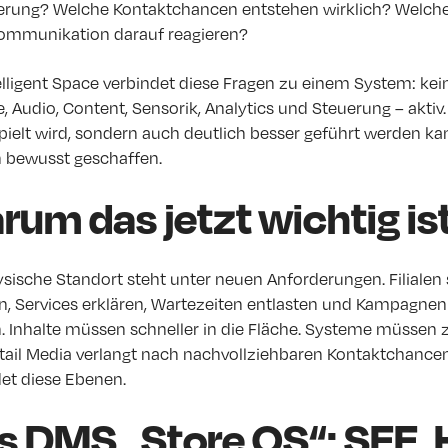
ierung? Welche Kontaktchancen entstehen wirklich? Welch
ommunikation darauf reagieren?
elligent Space verbindet diese Fragen zu einem System: ke
, Audio, Content, Sensorik, Analytics und Steuerung – akti
pielt wird, sondern auch deutlich besser geführt werden ka
 bewusst geschaffen.
rum das jetzt wichtig is
sische Standort steht unter neuen Anforderungen. Filialen 
 Services erklären, Wartezeiten entlasten und Kampagnen akt
 Inhalte müssen schneller in die Fläche. Systeme müssen ze
tail Media verlangt nach nachvollziehbaren Kontaktchancen.
det diese Ebenen.
s DMS „Store OS“: SEE,