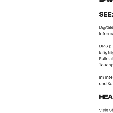
SEE:
Digita
Inform
DMS pla
Eingan
Rolle a
Touchp
Im Inte
und Ko
HEAR
Viele 