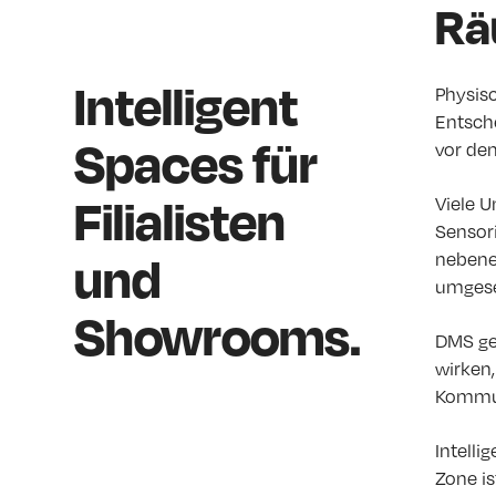
Rä
Intelligent
Physis
Entsch
Spaces für
vor de
Filialisten
Viele U
Sensori
und
nebene
umgese
Showrooms.
DMS geh
wirken
Kommun
Intell
Zone is