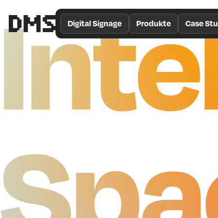
Inte
/*
Theme
Digital Signage
Produkte
Case Stu
Color
*/
Spa